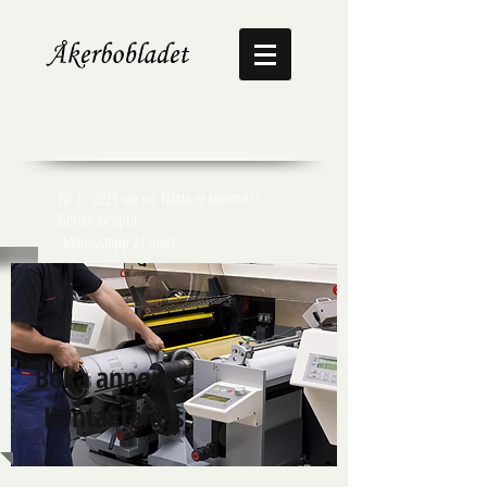
Nr 1 - 2025 ute nu. Nästa nr kommer i
början av april.
Manusstopp 21 mars.
Boka annons /
Kontakta oss